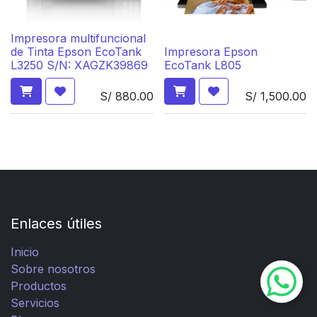
Impresora multifuncional
de Tinta Epson EcoTank
Impresora Epson
L3250 S/N: XAGZK39869
EcoTank L805
S/
880.00
S/
1,500.00
Enlaces útiles
Inicio
Sobre nosotros
Productos
Servicios