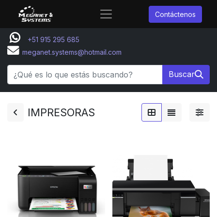
Contáctenos
+51 915 295 685
meganet.systems@hotmail.com
Buscar
IMPRESORAS