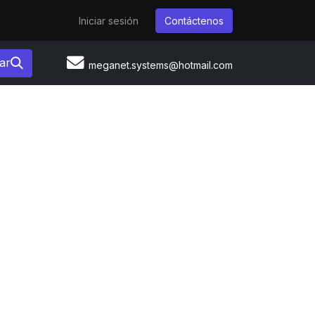
Iniciar sesión
Contáctenos
ar
meganet.systems@hotmail.com